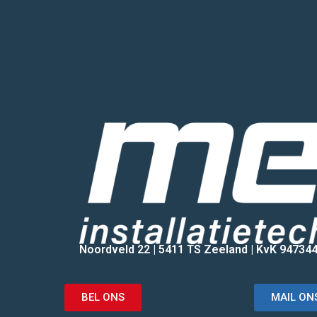
Noordveld 22 | 5411 TS Zeeland | KvK 94734
BEL ONS
MAIL ON