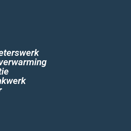
eterswerk
)verwarming
tie
nkwerk
r