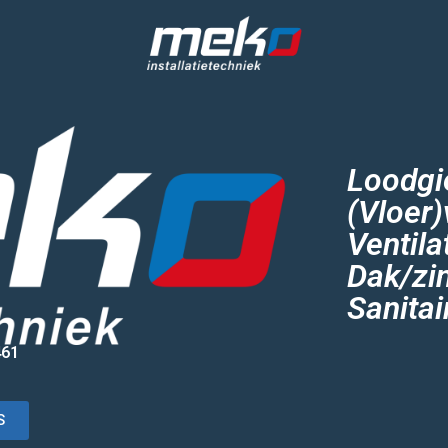
Loodgi
(Vloer
Ventila
Dak/zi
Sanitai
461
S